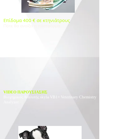
Επίδομα 400 € σε κτηνιάτρους
Πότε θα ανοίξει η πλατφόρμα
VIDEO ΠΑΡΟΥΣΙΑΣΗΣ
Βιοχημικός Αναλυτής
skyla VB1+ Veterinary Chemistry
Analyzer