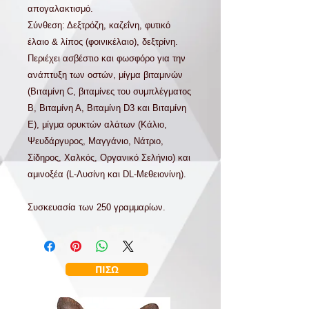
απογαλακτισμό.
Σύνθεση: Δεξτρόζη, καζεΐνη, φυτικό
έλαιο & λίπος (φοινικέλαιο), δεξτρίνη.
Περιέχει ασβέστιο και φωσφόρο για την
ανάπτυξη των οστών, μίγμα βιταμινών
(Βιταμίνη C, βιταμίνες του συμπλέγματος
B, Βιταμίνη Α, Βιταμίνη D3 και Βιταμίνη
Ε), μίγμα ορυκτών αλάτων (Κάλιο,
Ψευδάργυρος, Μαγγάνιο, Νάτριο,
Σίδηρος, Χαλκός, Οργανικό Σελήνιο) και
αμινοξέα (L-Λυσίνη και DL-Μεθειονίνη).
Συσκευασία των
250 γραμμαρίων.
ΠΙΣΩ