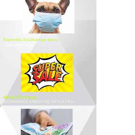
Κορονοϊός-Συμβίωση με σκύλο.
Είναι επικίνδυνο;
​Μεγάλη Προσφορά
ΒΙΟΧΗΜΙΚΟΣ ΑΝΑΛΥΤΗΣ SKYLA VB1+