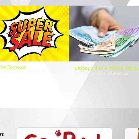
γάλη Προσφορά
Επίδομα 400 € σε κτηνιάτρο
ΧΗΜΙΚΟΣ ΑΝΑΛΥΤΗΣ SKYLA VB1+
Πότε θα ανοίξει η πλατφόρμα
στ