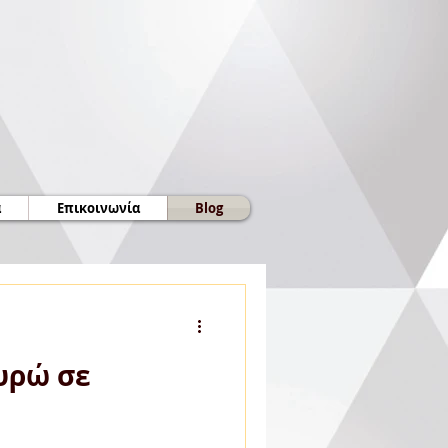
α
Επικοινωνία
Blog
υρώ σε