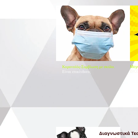
Κορονοϊός-Συμβίωση με σκύλο.
​Με
ΒΙΟ
Είναι επικίνδυνο;
Διαγνωστικά Τε