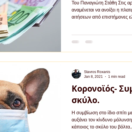
Του Παναγιώτη Στάθη Στις α
αναμένεται να ανοίξει η πλα
αιτήσεων από επιστήμονες ε
Stavros Roxanis
Jan 8, 2021
1 min read
Κορονοϊός- Συ
σκύλο.
Η συμβίωση στο ίδιο σπίτι μ
αυξάνει τον κίνδυνο μόλυνση
κάποιος το σκύλο του βόλτα..