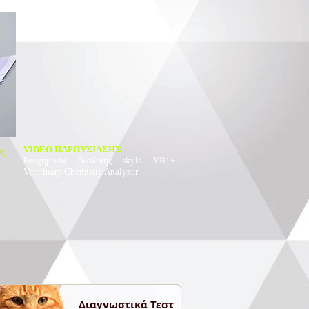
υς
VIDEO ΠΑΡΟΥΣΙΑΣΗΣ
Βιοχημικός Αναλυτής
skyla VB1+
Veterinary Chemistry Analyzer
Διαγνωστικά Τεστ