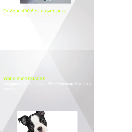
Επίδομα 400 € σε κτηνιάτρους
Πότε θα ανοίξει η πλατφόρμα
VIDEO ΠΑΡΟΥΣΙΑΣΗΣ
Βιοχημικός Αναλυτής
skyla VB1+ Veterinary Chemistry
Analyzer