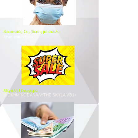
Κορονοϊός-Συμβίωση με σκύλο.
Είναι επικίνδυνο;
​Μεγάλη Προσφορά
ΒΙΟΧΗΜΙΚΟΣ ΑΝΑΛΥΤΗΣ SKYLA VB1+