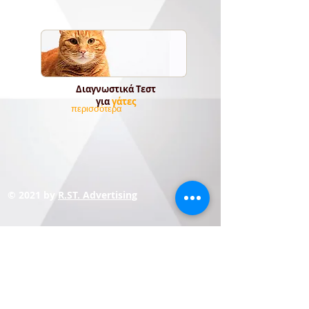
Διαγνωστικά Τεστ
για
γάτες
περισσότερα
© 2021 by
R.ST. Advertising