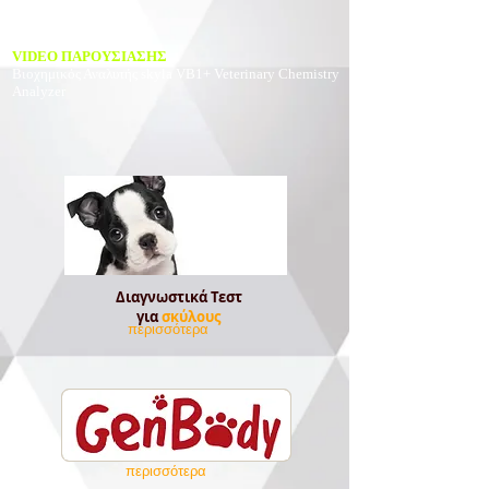
VIDEO ΠΑΡΟΥΣΙΑΣΗΣ
Βιοχημικός Αναλυτής
skyla VB1+ Veterinary Chemistry
Analyzer
Διαγνωστικά Τεστ
για
σκύλους
περισσότερα
περισσότερα