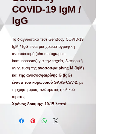
COVID-19 IgM /
IgG
Το διαγνωστικό τεστ GenBody COVID-19
IgM / IgG είναι μια χρωματογραφική
ανοσοδοκιμή (chromatographic
immunoassay) για την ταχεία, διαφορική
ανίχνευση της
ανοσοσφαιρίνης Μ (lgM)
και της ανοσοσφαιρίνης G (IgG)
έναντι του κορωνοϊού SARS-CoV-2
, με
τη χρήση ορού, πλάσματος ή ολικού
αίματος.
Χρόνος δοκιμής: 10-15 λεπτά