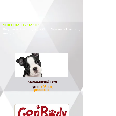
VIDEO ΠΑΡΟΥΣΙΑΣΗΣ
Βιοχημικός Αναλυτής
skyla VB1+ Veterinary Chemistry
Analyzer
Διαγνωστικά Τεστ
για
σκύλους
περισσότερα