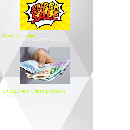
​Μεγάλη Προσφορά
ΒΙΟΧΗΜΙΚΟΣ ΑΝΑΛΥΤΗΣ SKYLA VB1+
Επίδομα 400 € σε κτηνιάτρους
Πότε θα ανοίξει η πλατφόρμα