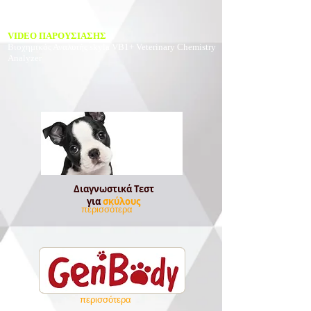
VIDEO ΠΑΡΟΥΣΙΑΣΗΣ
Βιοχημικός Αναλυτής
skyla VB1+ Veterinary Chemistry
Analyzer
Διαγνωστικά Τεστ
για
σκύλους
περισσότερα
περισσότερα