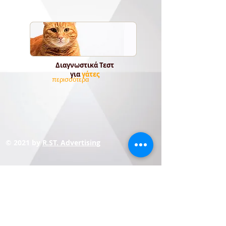
Διαγνωστικά Τεστ
για
γάτες
περισσότερα
© 2021 by
R.ST. Advertising