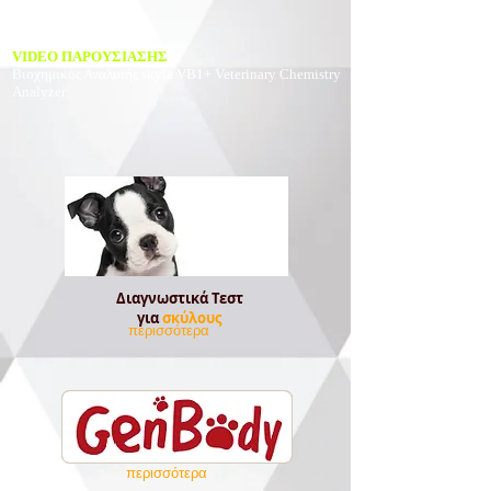
VIDEO ΠΑΡΟΥΣΙΑΣΗΣ
Βιοχημικός Αναλυτής
skyla VB1+ Veterinary Chemistry
Analyzer
Διαγνωστικά Τεστ
για
σκύλους
περισσότερα
περισσότερα