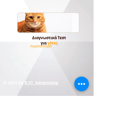
Διαγνωστικά Τεστ
για
γάτες
περισσότερα
© 2021 by
R.ST. Advertising