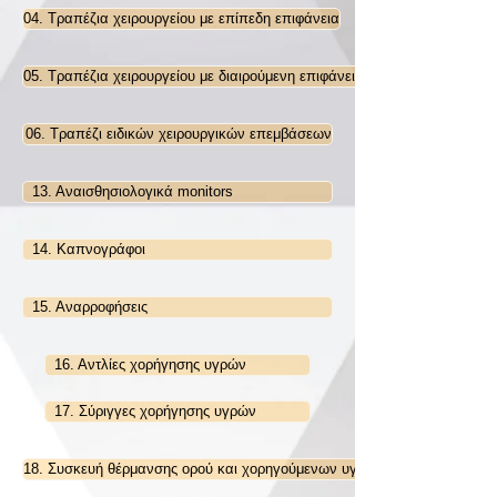
04. Τραπέζια χειρουργείου με επίπεδη επιφάνεια
05. Τραπέζια χειρουργείου με διαιρούμενη επιφάνεια
06. Τραπέζι ειδικών χειρουργικών επεμβάσεων
13. Αναισθησιολογικά monitors
14. Καπνογράφοι
15. Αναρροφήσεις
16. Αντλίες χορήγησης υγρών
17. Σύριγγες χορήγησης υγρών
18. Συσκευή θέρμανσης ορού και χορηγούμενων υγρών