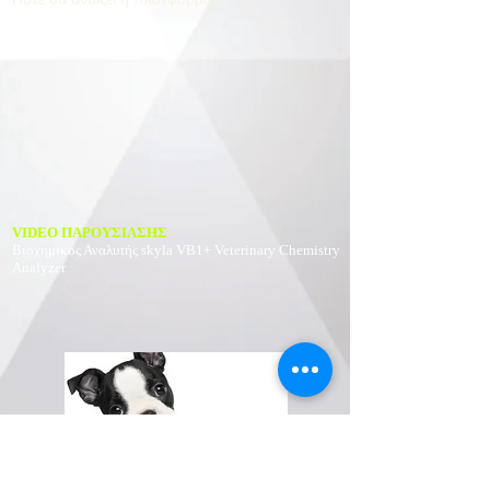
VIDEO ΠΑΡΟΥΣΙΑΣΗΣ
Βιοχημικός Αναλυτής
skyla VB1+ Veterinary Chemistry
Analyzer
Διαγνωστικά Τεστ