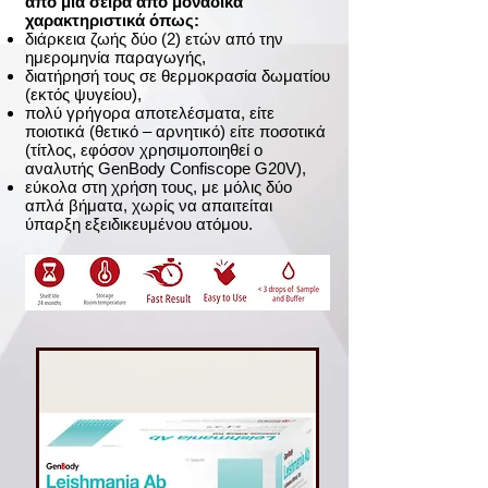
από μία σειρά από μοναδικά
χαρακτηριστικά όπως:
διάρκεια ζωής δύο (2) ετών από την
ημερομηνία παραγωγής,
διατήρησή τους σε θερμοκρασία δωματίου
(εκτός ψυγείου),
πολύ γρήγορα αποτελέσματα, είτε
ποιοτικά (θετικό – αρνητικό) είτε ποσοτικά
(τίτλος, εφόσον χρησιμοποιηθεί ο
αναλυτής GenBody Confiscope G20V),
εύκολα στη χρήση τους, με μόλις δύο
απλά βήματα, χωρίς να απαιτείται
ύπαρξη εξειδικευμένου ατόμου.